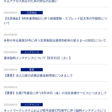
不正アクセス防止のための対応のお願い
2024/09/04
注意喚起
【注意喚起】9/6米雇用統計に伴う相場変動・スプレッド拡大等の可能性につ
いて
2024/08/30
令和６年台風第10号に伴う災害救助法適用市町村の皆さまへの対応について
2024/08/26
メンテナンス
週末臨時メンテナンスについて【8月31日（土）】
2024/08/16
重要
【重要】法人口座の必要証拠金額増加につきまして
2024/08/15
【重要】台風7号接近に伴う8月16日（金）の当社各種サービスにつきまして
2024/08/14
メンテナンス
ネットワークシステムおよび暗号資産CFD保守に伴う臨時メンテナンスにつ