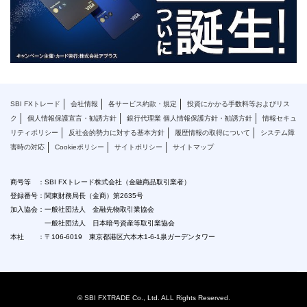
SBI FXトレード
会社情報
各サービス約款・規定
投資にかかる手数料等およびリス
ク
個人情報保護宣言・勧誘方針
銀行代理業 個人情報保護方針・勧誘方針
情報セキュ
リティポリシー
反社会的勢力に対する基本方針
履歴情報の取得について
システム障
害時の対応
Cookieポリシー
サイトポリシー
サイトマップ
商号等 ：SBI FXトレード株式会社（金融商品取引業者）
登録番号：関東財務局長（金商）第2635号
加入協会：一般社団法人 金融先物取引業協会
一般社団法人 日本暗号資産等取引業協会
本社 ：〒106-6019 東京都港区六本木1-6-1泉ガーデンタワー
© SBI FXTRADE Co., Ltd. ALL Rights Reserved.