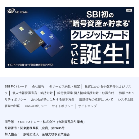
SBI FXトレード
会社情報
各サービス約款・規定
投資にかかる手数料等およびリス
ク
個人情報保護宣言・勧誘方針
銀行代理業 個人情報保護方針・勧誘方針
情報セキュ
リティポリシー
反社会的勢力に対する基本方針
履歴情報の取得について
システム障
害時の対応
Cookieポリシー
サイトポリシー
サイトマップ
商号等 ：SBI FXトレード株式会社（金融商品取引業者）
登録番号：関東財務局長（金商）第2635号
加入協会：一般社団法人 金融先物取引業協会