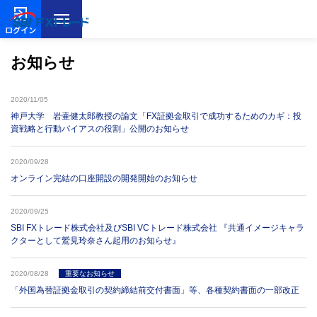
ログイン
お知らせ
2020/11/05
神戸大学 岩壷健太郎教授の論文「FX証拠金取引で成功するためのカギ：投
資戦略と行動バイアスの役割」公開のお知らせ
2020/09/28
オンライン完結の口座開設の開発開始のお知らせ
2020/09/25
SBI FXトレード株式会社及びSBI VCトレード株式会社 『共通イメージキャラ
クターとして鷲見玲奈さん起用のお知らせ』
2020/08/28
重要なお知らせ
「外国為替証拠金取引の契約締結前交付書面」等、各種契約書面の一部改正