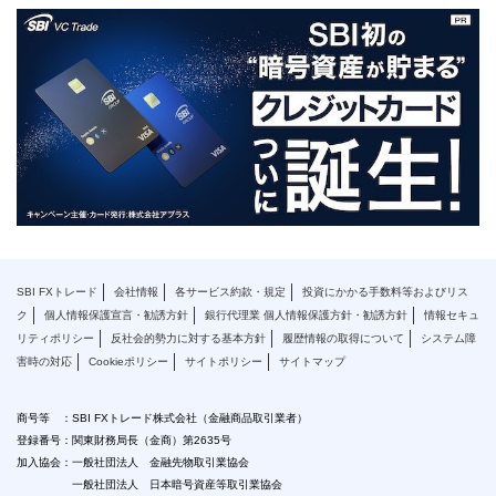
SBI FXトレード
会社情報
各サービス約款・規定
投資にかかる手数料等およびリス
ク
個人情報保護宣言・勧誘方針
銀行代理業 個人情報保護方針・勧誘方針
情報セキュ
リティポリシー
反社会的勢力に対する基本方針
履歴情報の取得について
システム障
害時の対応
Cookieポリシー
サイトポリシー
サイトマップ
商号等 ：SBI FXトレード株式会社（金融商品取引業者）
登録番号：関東財務局長（金商）第2635号
加入協会：一般社団法人 金融先物取引業協会
一般社団法人 日本暗号資産等取引業協会