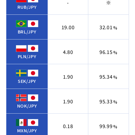
-
※
RUB/JPY
19.00
32.01
%
BRL/JPY
4.80
96.15
%
PLN/JPY
1.90
95.34
%
SEK/JPY
1.90
95.33
%
NOK/JPY
0.18
99.99
%
MXN/JPY