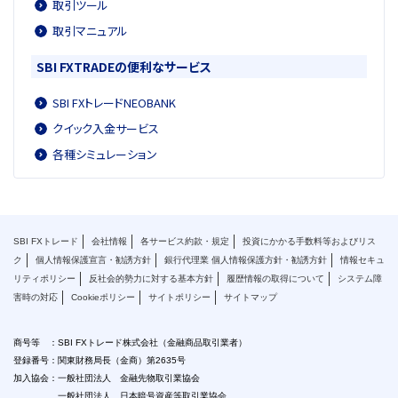
取引ツール
取引マニュアル
SBI FXTRADEの便利なサービス
SBI FXトレードNEOBANK
クイック入金サービス
各種シミュレーション
SBI FXトレード
会社情報
各サービス約款・規定
投資にかかる手数料等およびリス
ク
個人情報保護宣言・勧誘方針
銀行代理業 個人情報保護方針・勧誘方針
情報セキュ
リティポリシー
反社会的勢力に対する基本方針
履歴情報の取得について
システム障
害時の対応
Cookieポリシー
サイトポリシー
サイトマップ
商号等 ：SBI FXトレード株式会社（金融商品取引業者）
登録番号：関東財務局長（金商）第2635号
加入協会：一般社団法人 金融先物取引業協会
一般社団法人 日本暗号資産等取引業協会