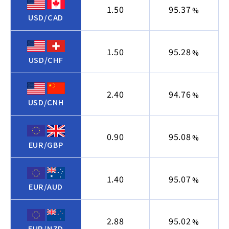
1.50
95.37
%
USD/CAD
1.50
95.28
%
USD/CHF
2.40
94.76
%
USD/CNH
0.90
95.08
%
EUR/GBP
1.40
95.07
%
EUR/AUD
2.88
95.02
%
EUR/NZD