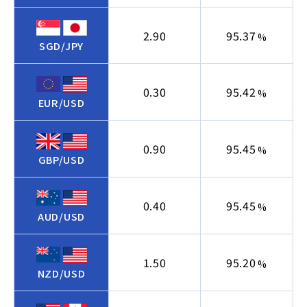
2.90
95.37
%
SGD/JPY
0.30
95.42
%
EUR/USD
0.90
95.45
%
GBP/USD
0.40
95.45
%
AUD/USD
1.50
95.20
%
NZD/USD