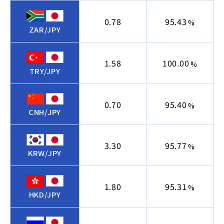
0.78
95.43
%
ZAR/JPY
1.58
100.00
%
TRY/JPY
0.70
95.40
%
CNH/JPY
3.30
95.77
%
KRW/JPY
1.80
95.31
%
HKD/JPY