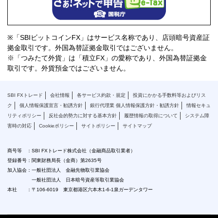
※「SBIビットコインFX」はサービス名称であり、店頭暗号資産証
拠金取引です。外国為替証拠金取引ではございません。
※「つみたて外貨」は「積立FX」の愛称であり、外国為替証拠金
取引です。外貨預金ではございません。
SBI FXトレード
会社情報
各サービス約款・規定
投資にかかる手数料等およびリス
ク
個人情報保護宣言・勧誘方針
銀行代理業 個人情報保護方針・勧誘方針
情報セキュ
リティポリシー
反社会的勢力に対する基本方針
履歴情報の取得について
システム障
害時の対応
Cookieポリシー
サイトポリシー
サイトマップ
商号等 ：SBI FXトレード株式会社（金融商品取引業者）
登録番号：関東財務局長（金商）第2635号
加入協会：一般社団法人 金融先物取引業協会
一般社団法人 日本暗号資産等取引業協会
本社 ：〒106-6019 東京都港区六本木1-6-1泉ガーデンタワー