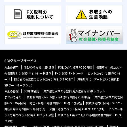
SBIグループサービス
お金の運用
NISAやるなら！SBI証券
FOLIOのAI投資 ROBOPRO
信用革命！低コスト
の信用取引ならSBIネオトレード証券
FXならSBI FXトレード
ビットコインはSBI VCトレ
ード
初心者でも気軽にビットコイン取引 BITPOINT
資産形成に、アートという選択肢
SBIアートオークション
お金の管理
SBI新生銀行
業界最低水準の手数料 海外送金ならSBIレミット
まさかの備え
自動車保険・がん保険・海外旅行保険ならSBI損保
業界最安水準の死亡保
険はSBI生命保険
死亡・医療・介護保険はSBIいきいき少短
賃貸住宅向け保険、バイク・
自転車用車両保険はSBI日本少短
犬猫うさぎのペット保険はSBIプリズム少短
インターネ
ット専用のペット保険はSBIペット少短
単独でも上乗せでも入れる地震補償保険はSBIリス
タ少短
お金の情報・相談
ファンド検索・比較なら投資信託のウエルスアドバイザー
資産運