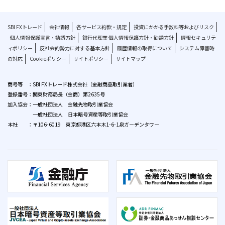
SBI FXトレード
会社情報
各サービス約款・規定
投資にかかる手数料等およびリスク
個人情報保護宣言・勧誘方針
銀行代理業 個人情報保護方針・勧誘方針
情報セキュリテ
ィポリシー
反社会的勢力に対する基本方針
履歴情報の取得について
システム障害時
の対応
Cookieポリシー
サイトポリシー
サイトマップ
商号等 ：SBI FXトレード株式会社（金融商品取引業者）
登録番号：関東財務局長（金商）第2635号
加入協会：一般社団法人 金融先物取引業協会
一般社団法人 日本暗号資産等取引業協会
本社 ：〒106-6019 東京都港区六本木1-6-1泉ガーデンタワー