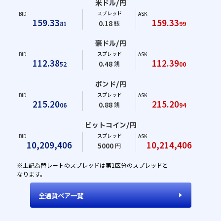
米ドル/円
スプレッド
BID
ASK
159
.33
159
.33
0.18
銭
81
99
豪ドル/円
スプレッド
BID
ASK
112
.38
112
.39
0.48
銭
52
00
ポンド/円
スプレッド
BID
ASK
215
.20
215
.20
0.88
銭
06
94
ビットコイン/円
スプレッド
BID
ASK
10,209,406
10,214,406
5000
円
※上記為替レートのスプレッドは第1区分のスプレッドと
なります。
全通貨ペア一覧