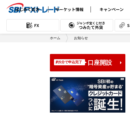
はじめての方
マーケット情報
キャンペーン
FXの基礎知識
為替レート (FX)
ジャンボ宝くじ付き
FX
つみたて外貨
取引の始め方
為替チャート (FX)
ホーム
お知らせ
FX用語集
本日のスワップポイント (FX)
テクニカル分析
スワップポイント
カレンダー (FX)
口座開設
約5分で申込完了
テクニカル教室
本日のスワップ
ポイント (つみたて)
読んで身につく！FXコラム
スワップポイント
漫画で読む入門講座
カレンダー (つみたて)
口座開設書類到着後の流れ
経済指標カレンダー
「口座開設手続き完了のご案内」
デイリーレポート
メール受信後の流れ
通貨別売買データ