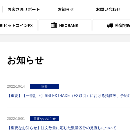
お客さまサポート
お知らせ
お問い合わせ
よくある質問
お知らせ
SBIビットコインFX
NEOBANK
外貨宅
クイック入金サービス
プレスリリース
各種シミュレーション
メンテナンス情報
取引ツールダウンロード
SNSアカウント一覧
お知らせ
各種マニュアル
サービス向上委員会
システム稼働状況
2022/10/14
重要
【重要】【一部訂正】SBI FXTRADE（FX取引）における指値等、予
スリッページ実績
お問い合わせ
2022/10/01
重要なお知らせ
【重要なお知らせ】注文数量に応じた数量区分の見直しについて