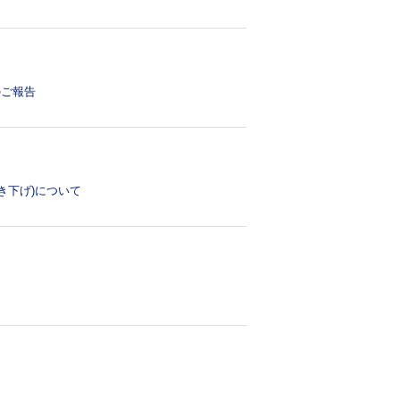
のご報告
き下げ)について