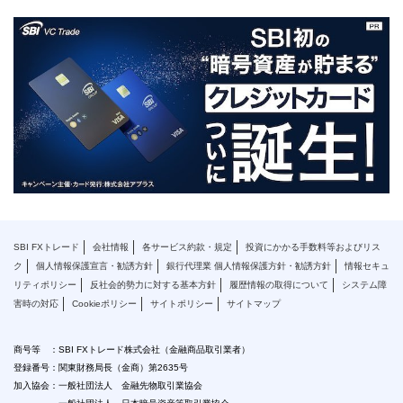
SBI FXトレード
会社情報
各サービス約款・規定
投資にかかる手数料等およびリス
ク
個人情報保護宣言・勧誘方針
銀行代理業 個人情報保護方針・勧誘方針
情報セキュ
リティポリシー
反社会的勢力に対する基本方針
履歴情報の取得について
システム障
害時の対応
Cookieポリシー
サイトポリシー
サイトマップ
商号等 ：SBI FXトレード株式会社（金融商品取引業者）
登録番号：関東財務局長（金商）第2635号
加入協会：一般社団法人 金融先物取引業協会