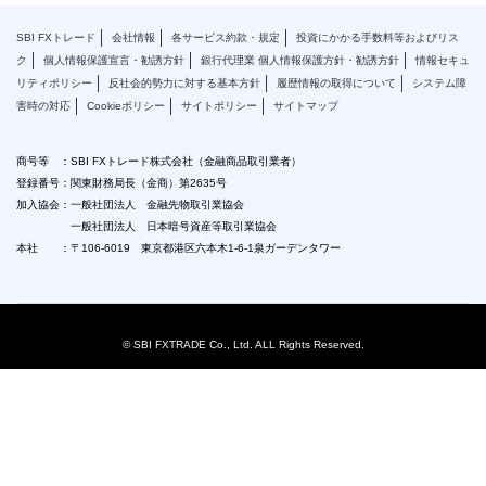
SBI FXトレード
会社情報
各サービス約款・規定
投資にかかる手数料等およびリス
ク
個人情報保護宣言・勧誘方針
銀行代理業 個人情報保護方針・勧誘方針
情報セキュ
リティポリシー
反社会的勢力に対する基本方針
履歴情報の取得について
システム障
害時の対応
Cookieポリシー
サイトポリシー
サイトマップ
商号等 ：SBI FXトレード株式会社（金融商品取引業者）
登録番号：関東財務局長（金商）第2635号
加入協会：一般社団法人 金融先物取引業協会
一般社団法人 日本暗号資産等取引業協会
本社 ：〒106-6019 東京都港区六本木1-6-1泉ガーデンタワー
© SBI FXTRADE Co., Ltd. ALL Rights Reserved.