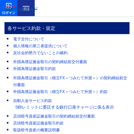
ログイン
各サービス約款・規定
電子交付について
個人情報の第三者提供について
反社会的勢力でないことの確約
外国為替証拠金取引の契約締結前交付書面
外国為替証拠金取引約款
外国為替証拠金取引（積立FX＜つみたて外貨＞）の契約締結前交
付書面
外国為替証拠金取引（積立FX＜つみたて外貨＞）約款
自動入金サービス約款
SBIレミットに委託する銀行口座チャージに係る表示
店頭暗号資産証拠金取引の契約締結前交付書面
店頭暗号資産証拠金取引約款
取扱暗号資産の概要説明書