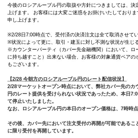
今後のロシアルーブル円の取扱や方針につきましては、決
上げます。 お客様には大変ご迷惑をお掛けいたしており
申し上げます。
※2/28日7:00時点で、受付済の決済注文は全て取消させ
※状況によって更に、取引・建玉に対し不測な状況が生じ
※カウンターパーティ（カバー先金融機関）において、ロ
に持ち越すこと）出来ない場合、お客様の対象通貨ペアの
もございます。
【2/28 今朝方のロシアルーブル円のレート配信状況】
2/28マーケットオープン時点において、弊社カバー先の
円のレート提供を受けられない状況であったため、本日7:
て停止いたしました。
なお、ロシアルーブル円の本日のオープン価格は、7時時
その後、カバー先において注文受付の再開が可能であること
に限り受付を再開しています。