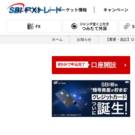
はじめての方
マーケット情報
キャンペーン
FXの基礎知識
為替レート (FX)
ジャンボ宝くじ付き
FX
つみたて外貨
取引の始め方
為替チャート (FX)
ホーム
お知らせ
【重要・追記】ロ
FX用語集
本日のスワップポイント (FX)
テクニカル分析
スワップポイント
カレンダー (FX)
口座開設
約5分で申込完了
テクニカル教室
本日のスワップ
ポイント (つみたて)
読んで身につく！FXコラム
スワップポイント
漫画で読む入門講座
カレンダー (つみたて)
口座開設書類到着後の流れ
経済指標カレンダー
「口座開設手続き完了のご案内」
デイリーレポート
メール受信後の流れ
通貨別売買データ