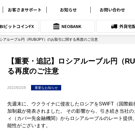
お客さまサポート
お知らせ
お問い合わせ
よくある質問
お知らせ
SBIビットコインFX
NEOBANK
外貨宅
クイック入金サービス
プレスリリース
シアルーブル円（RUB/JPY）のお取引に関する再度のご注意
各種シミュレーション
メンテナンス情報
取引ツールダウンロード
SNSアカウント一覧
【重要・追記】ロシアルーブル円（RUB
各種マニュアル
る再度のご注意
サービス向上委員会
2022/02/28
重要なお知らせ
システム稼働状況
スリッページ実績
先週末に、ウクライナに侵攻したロシアをSWIFT（国際
加制裁が発表されました。 その影響から、引き続き当社
お問い合わせ
ィ（カバー先金融機関）からロシアルーブルのレート提供
能性がございます。