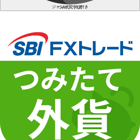
ジャンボ宝くじ付き
つみたて外貨
＋