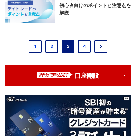
初心者向けのポイントと注意点を
解説
1
2
3
4
次
の
ペ
ー
口座開設
約5分で申込完了
ジ