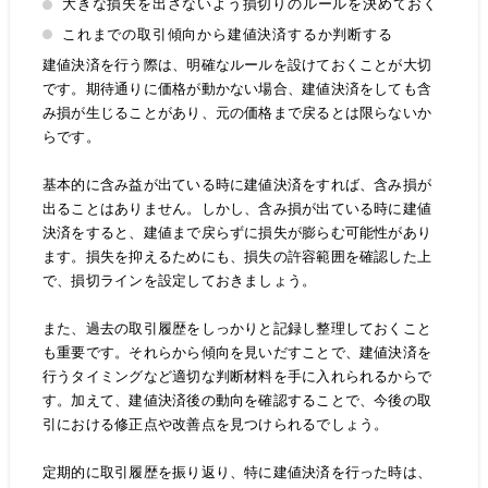
大きな損失を出さないよう損切りのルールを決めておく
これまでの取引傾向から建値決済するか判断する
建値決済を行う際は、明確なルールを設けておくことが大切
です。期待通りに価格が動かない場合、建値決済をしても含
み損が生じることがあり、元の価格まで戻るとは限らないか
らです。
基本的に含み益が出ている時に建値決済をすれば、含み損が
出ることはありません。しかし、含み損が出ている時に建値
決済をすると、建値まで戻らずに損失が膨らむ可能性があり
ます。損失を抑えるためにも、損失の許容範囲を確認した上
で、損切ラインを設定しておきましょう。
また、過去の取引履歴をしっかりと記録し整理しておくこと
も重要です。それらから傾向を見いだすことで、建値決済を
行うタイミングなど適切な判断材料を手に入れられるからで
す。加えて、建値決済後の動向を確認することで、今後の取
引における修正点や改善点を見つけられるでしょう。
定期的に取引履歴を振り返り、特に建値決済を行った時は、