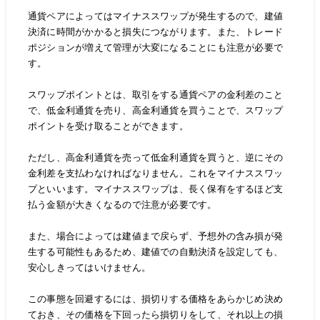
通貨ペアによってはマイナススワップが発生するので、建値
決済に時間がかかると損失につながります。また、トレード
ポジションが増えて管理が大変になることにも注意が必要で
す。
スワップポイントとは、取引をする通貨ペアの金利差のこと
で、低金利通貨を売り、高金利通貨を買うことで、スワップ
ポイントを受け取ることができます。
ただし、高金利通貨を売って低金利通貨を買うと、逆にその
金利差を支払わなければなりません。これをマイナススワッ
プといいます。マイナススワップは、長く保有をするほど支
払う金額が大きくなるので注意が必要です。
また、場合によっては建値まで戻らず、予想外の含み損が発
生する可能性もあるため、建値での自動決済を設定しても、
安心しきってはいけません。
この事態を回避するには、損切りする価格をあらかじめ決め
ておき、その価格を下回ったら損切りをして、それ以上の損