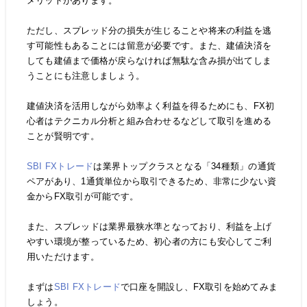
メリットがあります。
ただし、スプレッド分の損失が生じることや将来の利益を逃
す可能性もあることには留意が必要です。また、建値決済を
しても建値まで価格が戻らなければ無駄な含み損が出てしま
うことにも注意しましょう。
建値決済を活用しながら効率よく利益を得るためにも、FX初
心者はテクニカル分析と組み合わせるなどして取引を進める
ことが賢明です。
SBI FXトレード
は業界トップクラスとなる「34種類」の通貨
ペアがあり、1通貨単位から取引できるため、非常に少ない資
金からFX取引が可能です。
また、スプレッドは業界最狭水準となっており、利益を上げ
やすい環境が整っているため、初心者の方にも安心してご利
用いただけます。
まずは
SBI FXトレード
で口座を開設し、FX取引を始めてみま
しょう。