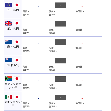
-
-
-
ユーロ/円
高値
-
安値
-
前日比
-
買SW
-
売SW
-
-
-
-
ポンド/円
高値
-
安値
-
前日比
-
買SW
-
売SW
-
-
-
-
豪ドル/円
高値
-
安値
-
前日比
-
買SW
-
売SW
-
-
-
-
NZドル/円
高値
-
安値
-
前日比
-
買SW
-
売SW
-
-
-
-
南アフリカラ
高値
-
安値
-
前日比
-
ンド/円
買SW
-
売SW
-
-
-
-
メキシコペソ/
高値
-
安値
-
前日比
-
円
買SW
-
売SW
-