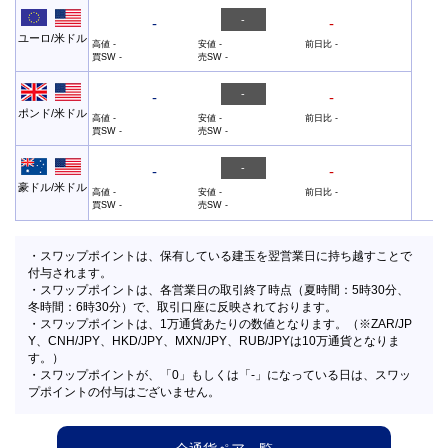
-
-
-
ユーロ/米ドル
高値
-
安値
-
前日比
-
買SW
-
売SW
-
-
-
-
ポンド/米ドル
高値
-
安値
-
前日比
-
買SW
-
売SW
-
-
-
-
豪ドル/米ドル
高値
-
安値
-
前日比
-
買SW
-
売SW
-
・スワップポイントは、保有している建玉を翌営業日に持ち越すことで
付与されます。
・スワップポイントは、各営業日の取引終了時点（夏時間：5時30分、
冬時間：6時30分）で、取引口座に反映されております。
・スワップポイントは、1万通貨あたりの数値となります。（※ZAR/JP
Y、CNH/JPY、HKD/JPY、MXN/JPY、RUB/JPYは10万通貨となりま
す。）
・スワップポイントが、「0」もしくは「-」になっている日は、スワッ
プポイントの付与はございません。