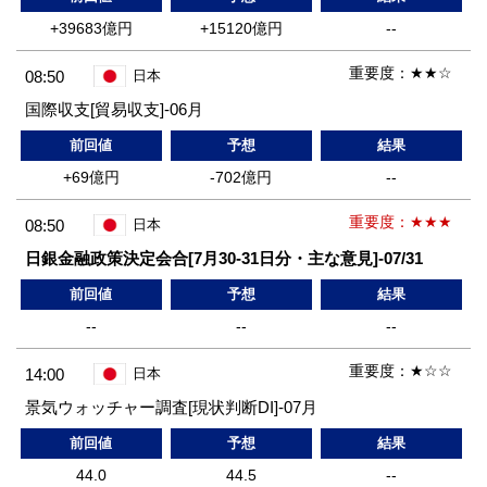
+39683億円
+15120億円
--
重要度：
★★☆
08:50
日本
国際収支[貿易収支]-06月
前回値
予想
結果
+69億円
-702億円
--
重要度：
★★★
08:50
日本
日銀金融政策決定会合[7月30-31日分・主な意見]-07/31
前回値
予想
結果
--
--
--
重要度：
★☆☆
14:00
日本
景気ウォッチャー調査[現状判断DI]-07月
前回値
予想
結果
44.0
44.5
--