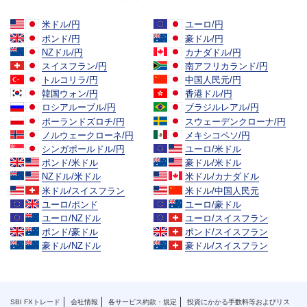
米ドル/円
ユーロ/円
ポンド/円
豪ドル/円
NZドル/円
カナダドル/円
スイスフラン/円
南アフリカランド/円
トルコリラ/円
中国人民元/円
韓国ウォン/円
香港ドル/円
ロシアルーブル/円
ブラジルレアル/円
ポーランドズロチ/円
スウェーデンクローナ/円
ノルウェークローネ/円
メキシコペソ/円
シンガポールドル/円
ユーロ/米ドル
ポンド/米ドル
豪ドル/米ドル
NZドル/米ドル
米ドル/カナダドル
米ドル/スイスフラン
米ドル/中国人民元
ユーロ/ポンド
ユーロ/豪ドル
ユーロ/NZドル
ユーロ/スイスフラン
ポンド/豪ドル
ポンド/スイスフラン
豪ドル/NZドル
豪ドル/スイスフラン
SBI FXトレード
会社情報
各サービス約款・規定
投資にかかる手数料等およびリス