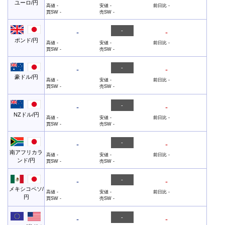
ユーロ/円
高値
-
安値
-
前日比
-
買SW
-
売SW
-
-
-
-
ポンド/円
高値
-
安値
-
前日比
-
買SW
-
売SW
-
-
-
-
豪ドル/円
高値
-
安値
-
前日比
-
買SW
-
売SW
-
-
-
-
NZドル/円
高値
-
安値
-
前日比
-
買SW
-
売SW
-
-
-
-
南アフリカラ
高値
-
安値
-
前日比
-
ンド/円
買SW
-
売SW
-
-
-
-
メキシコペソ/
高値
-
安値
-
前日比
-
円
買SW
-
売SW
-
-
-
-