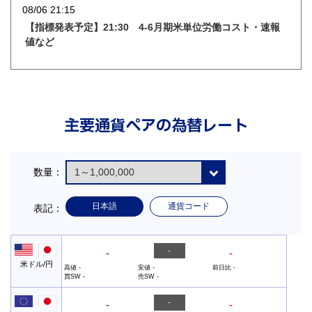
08/06 21:15
【指標発表予定】21:30 4-6月期米単位労働コスト・速報
値など
主要通貨ペアの為替レート
数量：
日本語
通貨コード
表記：
-
-
-
米ドル/円
高値
-
安値
-
前日比
-
買SW
-
売SW
-
-
-
-