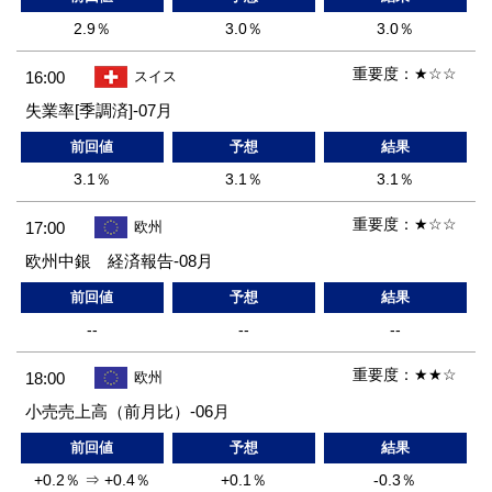
2.9％
3.0％
3.0％
重要度：
★☆☆
16:00
スイス
失業率[季調済]-07月
前回値
予想
結果
3.1％
3.1％
3.1％
重要度：
★☆☆
17:00
欧州
欧州中銀 経済報告-08月
前回値
予想
結果
--
--
--
重要度：
★★☆
18:00
欧州
小売売上高（前月比）-06月
前回値
予想
結果
+0.2％ ⇒ +0.4％
+0.1％
-0.3％