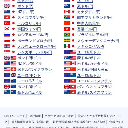
米ドル/円
ユーロ/円
ポンド/円
豪ドル/円
NZドル/円
カナダドル/円
スイスフラン/円
南アフリカランド/円
トルコリラ/円
中国人民元/円
韓国ウォン/円
香港ドル/円
ロシアルーブル/円
ブラジルレアル/円
ポーランドズロチ/円
スウェーデンクローナ/円
ノルウェークローネ/円
メキシコペソ/円
シンガポールドル/円
ユーロ/米ドル
ポンド/米ドル
豪ドル/米ドル
NZドル/米ドル
米ドル/カナダドル
米ドル/スイスフラン
米ドル/中国人民元
ユーロ/ポンド
ユーロ/豪ドル
ユーロ/NZドル
ユーロ/スイスフラン
ポンド/豪ドル
ポンド/スイスフラン
豪ドル/NZドル
豪ドル/スイスフラン
SBI FXトレード
会社情報
各サービス約款・規定
投資にかかる手数料等およびリス
ク
個人情報保護宣言・勧誘方針
銀行代理業 個人情報保護方針・勧誘方針
情報セキュ
リティポリシー
反社会的勢力に対する基本方針
履歴情報の取得について
システム障