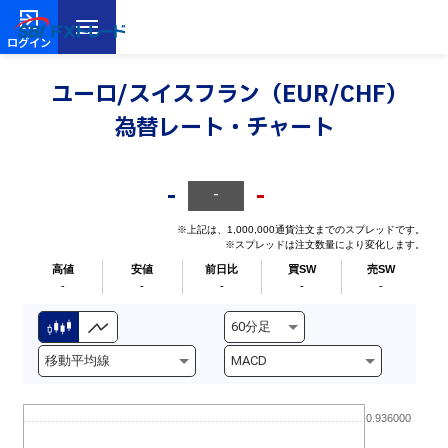
ログイン
ユーロ/スイスフラン（EUR/CHF）
為替レート・チャート
-
-
-
※上記は、1,000,000通貨注文までのスプレッドです。
※スプレッドは注文数量により変化します。
高値
安値
前日比
買SW
売SW
-
-
-
-
-