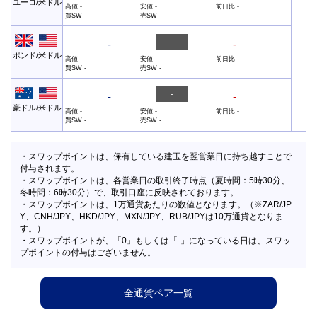
ユーロ/米ドル
高値
-
安値
-
前日比
-
買SW
-
売SW
-
-
-
-
ポンド/米ドル
高値
-
安値
-
前日比
-
買SW
-
売SW
-
-
-
-
豪ドル/米ドル
高値
-
安値
-
前日比
-
買SW
-
売SW
-
・スワップポイントは、保有している建玉を翌営業日に持ち越すことで
付与されます。
・スワップポイントは、各営業日の取引終了時点（夏時間：5時30分、
冬時間：6時30分）で、取引口座に反映されております。
・スワップポイントは、1万通貨あたりの数値となります。（※ZAR/JP
Y、CNH/JPY、HKD/JPY、MXN/JPY、RUB/JPYは10万通貨となりま
す。）
・スワップポイントが、「0」もしくは「-」になっている日は、スワッ
プポイントの付与はございません。
全通貨ペア一覧