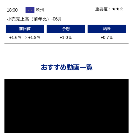
重要度：
★★☆
18:00
欧州
小売売上高（前年比）-06月
前回値
予想
結果
+1.6％ ⇒ +1.9％
+1.0％
+0.7％
おすすめ動画一覧