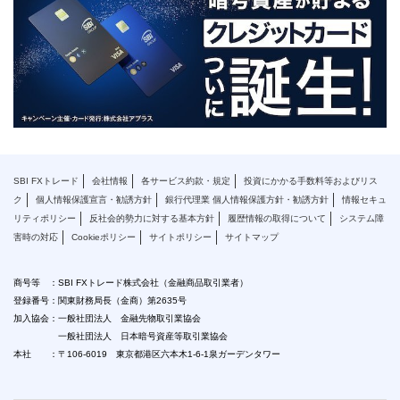
SBI FXトレード
会社情報
各サービス約款・規定
投資にかかる手数料等およびリス
ク
個人情報保護宣言・勧誘方針
銀行代理業 個人情報保護方針・勧誘方針
情報セキュ
リティポリシー
反社会的勢力に対する基本方針
履歴情報の取得について
システム障
害時の対応
Cookieポリシー
サイトポリシー
サイトマップ
商号等 ：SBI FXトレード株式会社（金融商品取引業者）
登録番号：関東財務局長（金商）第2635号
加入協会：一般社団法人 金融先物取引業協会
一般社団法人 日本暗号資産等取引業協会
本社 ：〒106-6019 東京都港区六本木1-6-1泉ガーデンタワー