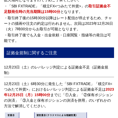
・「SBI FXTRADE」「積立FX<つみたて外貨>」の
取引証拠金不
足額発生時の充当期限は15時00分
となります。
・取引終了後の15時30分以降はレート配信が停止するため、チャ
ートの描画や注文の約定は行われません。次回は2023年12月26日
（火）7時00分からお取引が可能となります。
・取引終了後でも入金・出金依頼・口座閲覧・指値等の発注は可
能です。
証拠金規制に関するご注意
12月23日（土）のレバレッジ判定による証拠金不足（証拠金規
制）
12月23日（土）6時30分に発生した「SBI FXTRADE」「積立FX<
つみたて外貨>」におけるレバレッジ判定による証拠金不足は
2023
年12月25日（月）15時00分
までに「①入金」「②保有ポジション
の決済」「③入金と保有ポジションの決済を併用」のいずれかの
方法で解消してください。