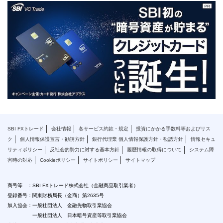
SBI FXトレード
会社情報
各サービス約款・規定
投資にかかる手数料等およびリス
ク
個人情報保護宣言・勧誘方針
銀行代理業 個人情報保護方針・勧誘方針
情報セキュ
リティポリシー
反社会的勢力に対する基本方針
履歴情報の取得について
システム障
害時の対応
Cookieポリシー
サイトポリシー
サイトマップ
商号等 ：SBI FXトレード株式会社（金融商品取引業者）
登録番号：関東財務局長（金商）第2635号
加入協会：一般社団法人 金融先物取引業協会
一般社団法人 日本暗号資産等取引業協会