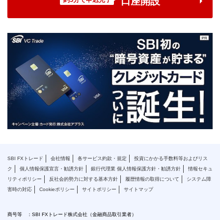
口座開設
SBI FXトレード
会社情報
各サービス約款・規定
投資にかかる手数料等およびリス
ク
個人情報保護宣言・勧誘方針
銀行代理業 個人情報保護方針・勧誘方針
情報セキュ
リティポリシー
反社会的勢力に対する基本方針
履歴情報の取得について
システム障
害時の対応
Cookieポリシー
サイトポリシー
サイトマップ
商号等 ：SBI FXトレード株式会社（金融商品取引業者）