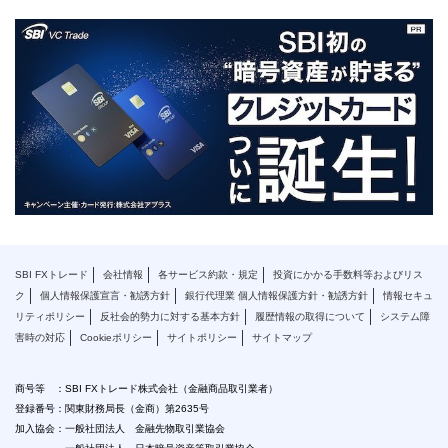
SBI FXトレード
会社情報
各サービス約款・規定
投資にかかる手数料等およびリス
ク
個人情報保護宣言・勧誘方針
銀行代理業 個人情報保護方針・勧誘方針
情報セキュ
リティポリシー
反社会的勢力に対する基本方針
履歴情報の取得について
システム障
害時の対応
Cookieポリシー
サイトポリシー
サイトマップ
商号等 ：SBI FXトレード株式会社（金融商品取引業者）
登録番号：関東財務局長（金商）第2635号
加入協会：一般社団法人 金融先物取引業協会