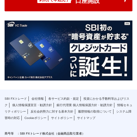
口座開設
SBI FXトレード
会社情報
各サービス約款・規定
投資にかかる手数料等およびリス
ク
個人情報保護宣言・勧誘方針
銀行代理業 個人情報保護方針・勧誘方針
情報セキュ
リティポリシー
反社会的勢力に対する基本方針
履歴情報の取得について
システム障
害時の対応
Cookieポリシー
サイトポリシー
サイトマップ
商号等 ：SBI FXトレード株式会社（金融商品取引業者）