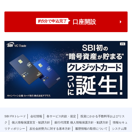
口座開設
約5分で申込完了
SBI FXトレード
会社情報
各サービス約款・規定
投資にかかる手数料等およびリス
ク
個人情報保護宣言・勧誘方針
銀行代理業 個人情報保護方針・勧誘方針
情報セキュ
リティポリシー
反社会的勢力に対する基本方針
履歴情報の取得について
システム障