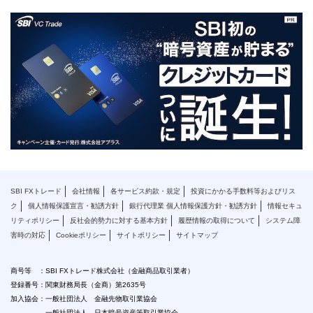
SBI FXトレード
会社情報
各サービス約款・規定
投資にかかる手数料等およびリス
ク
個人情報保護宣言・勧誘方針
銀行代理業 個人情報保護方針・勧誘方針
情報セキュ
リティポリシー
反社会的勢力に対する基本方針
履歴情報の取得について
システム障
害時の対応
Cookieポリシー
サイトポリシー
サイトマップ
商号等 ：SBI FXトレード株式会社（金融商品取引業者）
登録番号：関東財務局長（金商）第2635号
加入協会：一般社団法人 金融先物取引業協会
一般社団法人 日本暗号資産等取引業協会