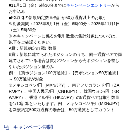
■11月1日（金）5時30分までに
キャンペーンエントリー
から
お申込み
■FX取引の新規約定数量合計が50万通貨以上のお取引
※対象期間：2025年8月1日（金）6時00分～2025年11月1日
（土）5時30分
※本キャンペーンに係るお取引数量の集計対象については、
以下をご確認ください。
A賞：新規約定の累計数量
B賞：新規に建てられたポジションのうち、同一通貨ペアで両
建てされている場合は買ポジションから売ポジションを差し
引いたポジション量のみ
例：【買ポジション100万通貨】-【売ポジション50万通貨】
→ 50万通貨が対象
※メキシコペソ/円（MXN/JPY）、南アフリカランド/円（ZA
R/JPY）、中国人民元/円（CNH/JPY）、韓国ウォン/円（KR
W/JPY）、香港ドル/円（HKD/JPY）の5通貨ペアは取引数量
を1/10計算といたします。例：メキシコペソ/円（MXN/JPY）
を新規約定500万通貨の場合は、50万通貨としてカウント
キャンペーン期間