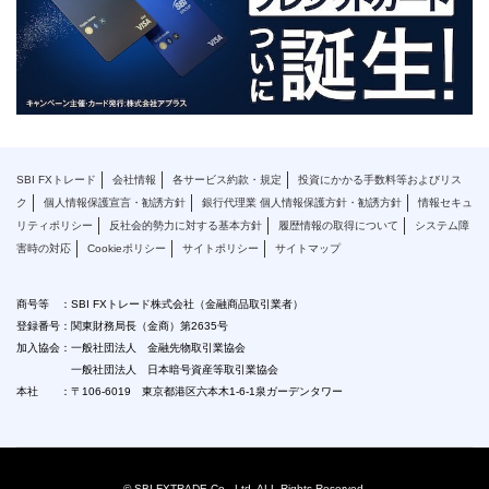
SBI FXトレード
会社情報
各サービス約款・規定
投資にかかる手数料等およびリス
ク
個人情報保護宣言・勧誘方針
銀行代理業 個人情報保護方針・勧誘方針
情報セキュ
リティポリシー
反社会的勢力に対する基本方針
履歴情報の取得について
システム障
害時の対応
Cookieポリシー
サイトポリシー
サイトマップ
商号等 ：SBI FXトレード株式会社（金融商品取引業者）
登録番号：関東財務局長（金商）第2635号
加入協会：一般社団法人 金融先物取引業協会
一般社団法人 日本暗号資産等取引業協会
本社 ：〒106-6019 東京都港区六本木1-6-1泉ガーデンタワー
© SBI FXTRADE Co., Ltd. ALL Rights Reserved.