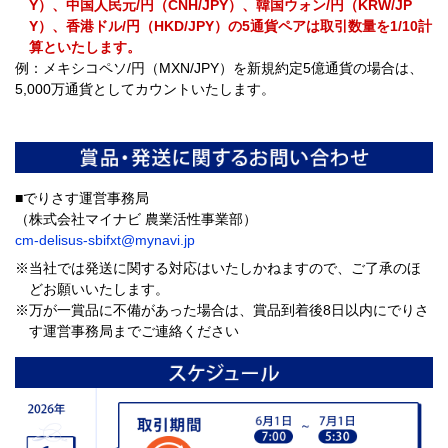
Y）、中国人民元/円（CNH/JPY）、韓国ウォン/円（KRW/JP
Y）、香港ドル/円（HKD/JPY）の5通貨ペアは取引数量を1/10計
算といたします。
例：メキシコペソ/円（MXN/JPY）を新規約定5億通貨の場合は、
5,000万通貨としてカウントいたします。
■でりさす運営事務局
（株式会社マイナビ 農業活性事業部）
cm-delisus-sbifxt@mynavi.jp
※当社では発送に関する対応はいたしかねますので、ご了承のほ
どお願いいたします。
※万が一賞品に不備があった場合は、賞品到着後8日以内にでりさ
す運営事務局までご連絡ください