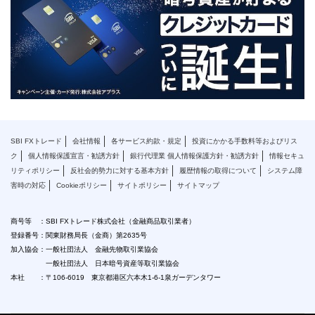
SBI FXトレード
会社情報
各サービス約款・規定
投資にかかる手数料等およびリス
ク
個人情報保護宣言・勧誘方針
銀行代理業 個人情報保護方針・勧誘方針
情報セキュ
リティポリシー
反社会的勢力に対する基本方針
履歴情報の取得について
システム障
害時の対応
Cookieポリシー
サイトポリシー
サイトマップ
商号等 ：SBI FXトレード株式会社（金融商品取引業者）
登録番号：関東財務局長（金商）第2635号
加入協会：一般社団法人 金融先物取引業協会
一般社団法人 日本暗号資産等取引業協会
本社 ：〒106-6019 東京都港区六本木1-6-1泉ガーデンタワー