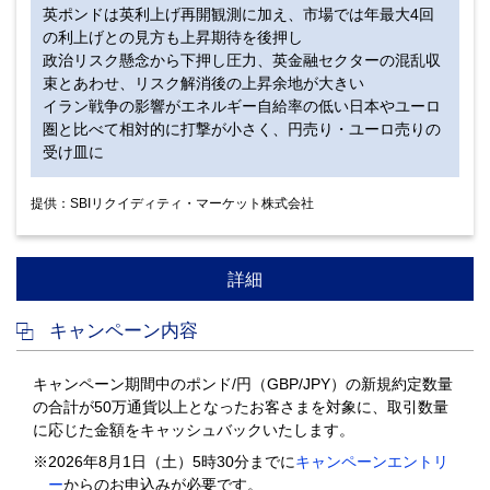
英ポンドは英利上げ再開観測に加え、市場では年最大4回
の利上げとの見方も上昇期待を後押し
政治リスク懸念から下押し圧力、英金融セクターの混乱収
束とあわせ、
リスク解消後の上昇余地が大きい
イラン戦争の影響がエネルギー自給率の低い日本やユーロ
圏と比べて相対的に打撃が小さく、
円売り・ユーロ売りの
受け皿に
提供：SBIリクイディティ・マーケット株式会社
詳細
キャンペーン内容
キャンペーン期間中のポンド/円（GBP/JPY）の新規約定数量
の合計が50万通貨以上となったお客さまを対象に、取引数量
に応じた金額をキャッシュバックいたします。
※2026年8月1日（土）5時30分までに
キャンペーンエントリ
ー
からのお申込みが必要です。