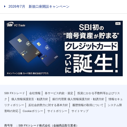
2026年7月 新規口座開設キャンペーン
SBI FXトレード
会社情報
各サービス約款・規定
投資にかかる手数料等およびリス
ク
個人情報保護宣言・勧誘方針
銀行代理業 個人情報保護方針・勧誘方針
情報セキュ
リティポリシー
反社会的勢力に対する基本方針
履歴情報の取得について
システム障
害時の対応
Cookieポリシー
サイトポリシー
サイトマップ
商号等 ：SBI FXトレード株式会社（金融商品取引業者）