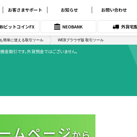
お客さまサポート
お知らせ
お問い合わせ
よくある質問
お知らせ
SBIビットコインFX
NEOBANK
外貨宅
クイック入金サービス
プレスリリース
も簡単に使える取引ツール
WEBブラウザ版 取引ツール
各種シミュレーション
メンテナンス情報
証拠金取引です。外貨預金ではございません。
取引ツールダウンロード
SNSアカウント一覧
各種マニュアル
サービス向上委員会
システム稼働状況
スリッページ実績
お問い合わせ