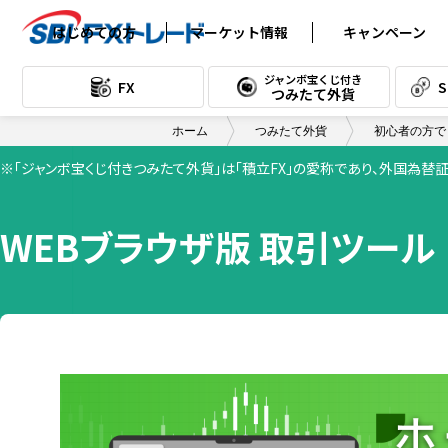
はじめての方
マーケット情報
キャンペーン
FXの基礎知識
為替レート (FX)
ジャンボ宝くじ付き
FX
つみたて外貨
取引の始め方
為替チャート (FX)
ホーム
つみたて外貨
初心者の方で
FX用語集
本日のスワップポイント (FX)
※「ジャンボ宝くじ付きつみたて外貨」は「積立FX」の愛称であり、外国為替
テクニカル分析
スワップポイント
カレンダー (FX)
テクニカル教室
WEBブラウザ版 取引ツール
本日のスワップ
ポイント (つみたて)
読んで身につく！FXコラム
スワップポイント
漫画で読む入門講座
カレンダー (つみたて)
口座開設書類到着後の流れ
経済指標カレンダー
「口座開設手続き完了のご案内」
デイリーレポート
メール受信後の流れ
通貨別売買データ