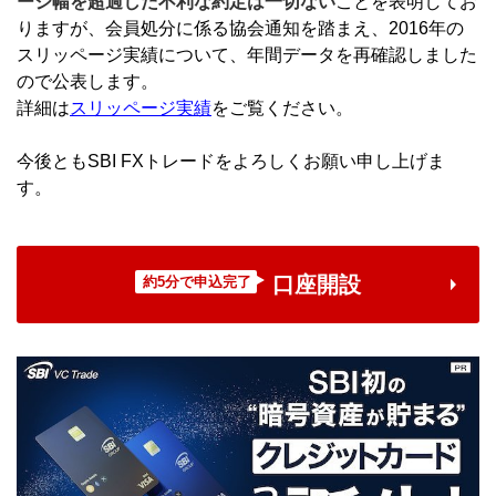
ージ幅を超過した不利な約定は一切ない
ことを表明してお
りますが、会員処分に係る協会通知を踏まえ、2016年の
スリッページ実績について、年間データを再確認しました
ので公表します。
詳細は
スリッページ実績
をご覧ください。
今後ともSBI FXトレードをよろしくお願い申し上げま
す。
口座開設
約5分で申込完了