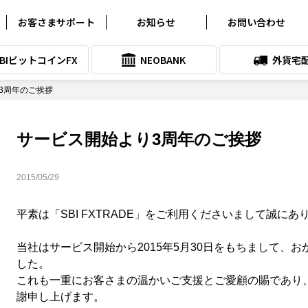
お客さまサポート
お知らせ
お問い合わせ
よくある質問
お知らせ
SBIビットコインFX
NEOBANK
外貨宅
クイック入金サービス
プレスリリース
3周年のご挨拶
各種シミュレーション
メンテナンス情報
取引ツールダウンロード
SNSアカウント一覧
サービス開始より3周年のご挨拶
各種マニュアル
サービス向上委員会
2015/05/29
システム稼働状況
平素は「SBI FXTRADE」をご利用くださいまして誠に
スリッページ実績
当社はサービス開始から2015年5月30日をもちまして、
お問い合わせ
した。
これも一重にお客さまの温かいご支援とご愛顧の賜であり
謝申し上げます。