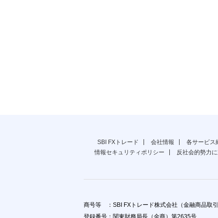
本日の注目通貨トピックス
週間マーケット展望
公式YouTubeチャンネル
SBI FXトレード
会社情報
各サービス
情報セキュリティポリシー
反社会的勢力に
商号等 ：SBI FXトレード株式会社（金融商品取
登録番号：関東財務局長（金商）第2635号