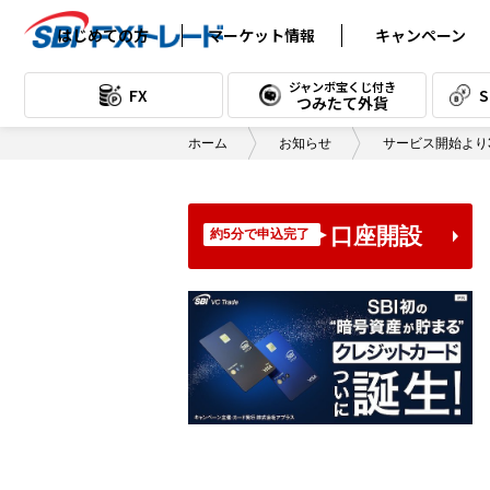
はじめての方
マーケット情報
キャンペーン
FXの基礎知識
為替レート (FX)
ジャンボ宝くじ付き
FX
つみたて外貨
取引の始め方
為替チャート (FX)
ホーム
お知らせ
サービス開始より
FX用語集
本日のスワップポイント (FX)
テクニカル分析
スワップポイント
カレンダー (FX)
口座開設
約5分で申込完了
テクニカル教室
本日のスワップ
ポイント (つみたて)
読んで身につく！FXコラム
スワップポイント
漫画で読む入門講座
カレンダー (つみたて)
口座開設書類到着後の流れ
経済指標カレンダー
「口座開設手続き完了のご案内」
デイリーレポート
メール受信後の流れ
通貨別売買データ