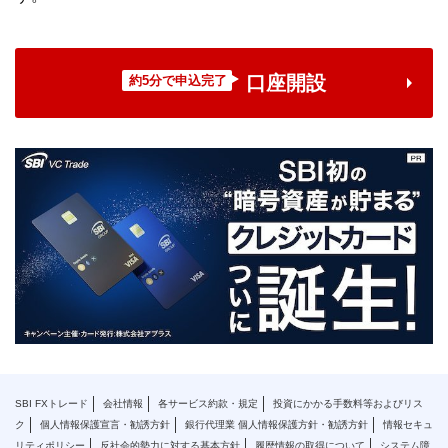
口座開設
約5分で申込完了
SBI FXトレード
会社情報
各サービス約款・規定
投資にかかる手数料等およびリス
ク
個人情報保護宣言・勧誘方針
銀行代理業 個人情報保護方針・勧誘方針
情報セキュ
リティポリシー
反社会的勢力に対する基本方針
履歴情報の取得について
システム障