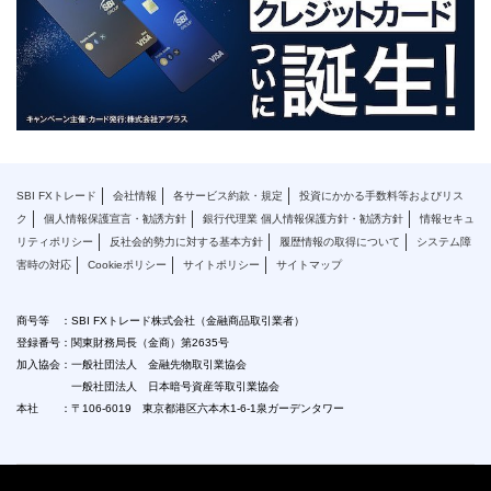
SBI FXトレード
会社情報
各サービス約款・規定
投資にかかる手数料等およびリス
ク
個人情報保護宣言・勧誘方針
銀行代理業 個人情報保護方針・勧誘方針
情報セキュ
リティポリシー
反社会的勢力に対する基本方針
履歴情報の取得について
システム障
害時の対応
Cookieポリシー
サイトポリシー
サイトマップ
商号等 ：SBI FXトレード株式会社（金融商品取引業者）
登録番号：関東財務局長（金商）第2635号
加入協会：一般社団法人 金融先物取引業協会
一般社団法人 日本暗号資産等取引業協会
本社 ：〒106-6019 東京都港区六本木1-6-1泉ガーデンタワー