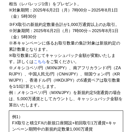
相当（レバレッジ1倍）をプレゼント。
※対象期間：2025年6月2日（月）7時00分～2025年8月1日
（金）5時30分
③FX取引の新規約定数量合計が1,000万通貨以上のお取引。
※対象期間：2025年6月2日（月）7時00分～2025年8月1日
（金）5時30分
※本キャンペーンに係るお取引数量の集計対象は新規約定の
累計数量となります。
※取引数量に応じてキャッシュバック金額が変動いたしま
す。詳しくは
こちら
をご覧ください。
※メキシコペソ/円（MXN/JPY）、南アフリカランド/円（ZA
R/JPY）、中国人民元/円（CNH/JPY）、韓国ウォン/円（KR
W/JPY）、香港ドル/円（HKD/JPY）の5通貨ペアは取引数量
を1/10計算といたします。
例：メキシコペソ/円（MXN/JPY）を新規約定5億通貨の場合
は、5,000万通貨としてカウントし、キャッシュバック金額を
算出いたします。
例1）
FX取引と積立FXの新規口座開設+初回取引1万通貨+キャ
ンペーン期間中の新規約定数量1,000万通貨