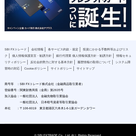
SBI FXトレード
会社情報
各サービス約款・規定
投資にかかる手数料等およびリス
ク
個人情報保護宣言・勧誘方針
銀行代理業 個人情報保護方針・勧誘方針
情報セキュ
リティポリシー
反社会的勢力に対する基本方針
履歴情報の取得について
システム障
害時の対応
Cookieポリシー
サイトポリシー
サイトマップ
商号等 ：SBI FXトレード株式会社（金融商品取引業者）
登録番号：関東財務局長（金商）第2635号
加入協会：一般社団法人 金融先物取引業協会
一般社団法人 日本暗号資産等取引業協会
本社 ：〒106-6019 東京都港区六本木1-6-1泉ガーデンタワー
© SBI FXTRADE Co., Ltd. ALL Rights Reserved.