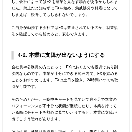
し、会社によってはFXを副業と見なす場合があるかもしれま
せん。禁止だと知らずにFXを始め、懲戒処分や解雇になって
しまえば、後悔してもしきれないでしょう。
ご自身が勤務する会社ではFXは禁止されているのか、就業規
則を確認してから始めると、安心できます。
4-2. 本業に支障が出ないようにする
会社員や公務員の方にとって、FXはあくまでも投資であり副
次的なものです。本業が十分にできる範囲内で、FXを始める
ことをおすすめします。FXは土日を除き、24時間いつでも取
引が可能です。
そのため万が一、一晩中チャートを見ていて寝不足で本業の
パフォーマンスが不十分な状態が継続したり、本業を行って
いる際にチャートを熱心に見ていたりすると、本業に支障が
出てしまう恐れがあります。
その結果、就業規則違反に該当してしまい、降格したり、給