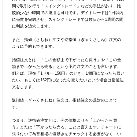
間で取引を行う「スイングトレード」などの手法があり、比
較的少ない時間での運用も可能です。デイトレードは1日以内
に売買を完結させ、スイングトレードでは数日から1週間の間
に利益を追求します。
また、指値（さしね）注文や逆指値（ぎゃくさしね）注文の
ように予約もできます。
指値注文とは、「この金額まで下がったら買う」や「この金
額まで上がったら売る」という予約注文のことを言います。
例えば、現在「1ドル＝150円」のとき、148円になったら買い
たい、もしくは152円になったら売りたいという場合は指値注
文をします。
逆指値（ぎゃくさしね）注文は、指値注文の反対のことで
す。
つまり、逆指値注文とは、今の価格よりも「上がったら買
う」または「下がったら売る」ことと言えます。チャートに
張り付いて為替相場の値動きをチェックする必要がなく、い