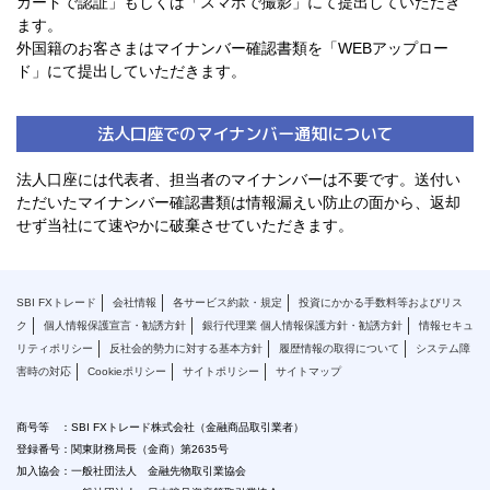
カードで認証」もしくは「スマホで撮影」にて提出していただき
ます。
外国籍のお客さまはマイナンバー確認書類を「WEBアップロー
ド」にて提出していただきます。
法人口座でのマイナンバー通知について
法人口座には代表者、担当者のマイナンバーは不要です。送付い
ただいたマイナンバー確認書類は情報漏えい防止の面から、返却
せず当社にて速やかに破棄させていただきます。
SBI FXトレード
会社情報
各サービス約款・規定
投資にかかる手数料等およびリス
ク
個人情報保護宣言・勧誘方針
銀行代理業 個人情報保護方針・勧誘方針
情報セキュ
リティポリシー
反社会的勢力に対する基本方針
履歴情報の取得について
システム障
害時の対応
Cookieポリシー
サイトポリシー
サイトマップ
商号等 ：SBI FXトレード株式会社（金融商品取引業者）
登録番号：関東財務局長（金商）第2635号
加入協会：一般社団法人 金融先物取引業協会