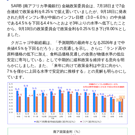
SARB (南アフリカ準備銀行) 金融政策委員会は、7月18日まで7会
合連続で政策金利を8.25％で据え置いていましたが、9月18日に発表
された8月インフレ率が中銀のインフレ目標（3.0～6.0％）の中央値
である4.5％を下回る4.4％へとおよそ3年ぶりの水準へ低下したこと
から、9月19日の政策委員会で政策金利を0.25％引き下げ8.00％とし
ました。
クガニャゴ中銀総裁は、「予測期間の最終年となる2026年まで中
央値4.5％を下回るだろう」との見通しを示し、さらに「ランド高や
原料価格の低下に加え、食料品価格見通しの改善が物価水準の低位
安定に寄与している」として中期的に緩和政策を維持する意向を明
らかにしました。また、「来年に向けて政策金利は中立に向かい、
7％を僅かに上回る水準で安定的に推移する」との見解も明らかにし
ています。