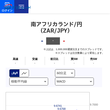
ログイン
南アフリカランド/円
（ZAR/JPY）
-
-
-
※上記は、1,000,000通貨注文までのスプレッドです。
※スプレッドは注文数量により変化します。
高値
安値
前日比
買SW
売SW
-
-
-
-
-