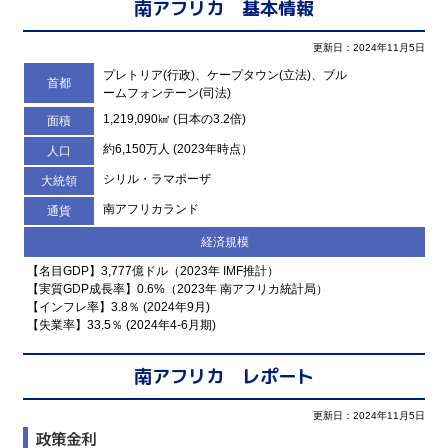
南アフリカ 基本情報
更新日：2024年11月5日
プレトリア(行政)、ケープタウン(立法)、ブル
首都
ームフォンテーン(司法)
1,219,090㎢ (日本の3.2倍)
面積
約6,150万人 (2023年時点）
人口
シリル・ラマポーザ
大統領
南アフリカランド
通貨
経済規模
【名目GDP】3,777億ドル（2023年 IMF推計）
【実質GDP成長率】0.6%（2023年 南アフリカ統計局）
【インフレ率】3.8％ (2024年9月)
【失業率】33.5％ (2024年4‐6月期)
南アフリカ レポート
更新日：2024年11月5日
政策金利