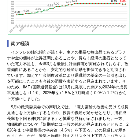
南ア経済
インフレの鈍化傾向が続く中、南アの重要な輸出品であるプラチ
ナや金の価格が上昇基調にあることや、長らく経済の重石となって
いた電力不足も、今年3月を最後に計画停電が実施されておらず、改
善傾向にあることから、安定的な経済活動を担保できると期待され
ています。加えて年金制度改革により退職前の基金の一部引き出し
を可能にしたことも今後の消費を喚起すると見込まれています。そ
のため、IMF (国際通貨基金) は10月に発表した南アの2024年の成長
率見通しを+1.1％、2025年を+1.5％と7月時点 (+0.9%/+1.2％) から
上方修正しました。
9月の政策委員会での声明文では、「電力需給の改善を受けて成長
見通しを上方修正するものの、投資の低迷が足かせとなり、潜在成
長率を下回る伸びに留まる」と慎重な見解が示されました。一方、
物価動向について「短期的には一段の鈍化が見込まれるとともに、2
026年まで中銀目標の中央値（4.5％）を下回る」との見通しが示さ
れました。ただ、景気と物価に対するリスクは上下双方にバランス