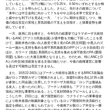
しているとし、「利下げ幅について0.25％、0.50％いずれとするか検
討した」ことを明らかにしました。さらに、先行きの政策について
「来年には中立金利に向かって７％をやや上回る水準で安定する」
と緩やかな利下げを見込む一方、「インフレ期待を固定しつつ、物
価の低位安定の実現と景気回復の下支えを目指す」と慎重姿勢を継
続しています。
一方、政局に目を移すと、今年5月の総選挙ではラマポーザ大統領
率いるANC (アフリカ民族会議) が過半数を大幅に下回ったことを受
けて、親欧米色の強い白人政党で第２党のDA (民主同盟) や黒人のズ
ールー族から支持を集める保守系民族政党のIFP (インカタ自由党) の
ほか、カラード (混血) 系国民から支持を集める保守政党のPA (愛国
同盟) も加わった大連立政権となりました。そのため、特にANCとD
Aとの外交/経済政策を巡る主張の隔たりが、今後の政権運営に影響
を及ぼす可能性は否定できません。
また、10月22‐24日にはプーチン大統領を議長とするBRICS首脳会
議がロシア西部カザンで開催されました。加盟9カ国を含む計35ヵ国
が参加した同会議に出席したラマポーザ大統領は「ロシアは価値あ
る友人」と述べたのに対し、プーチン大統領も「アフリカとの関係
強化に特別な重要性がある」として友好関係をアピールしました。
こうした中、23日には、南ア国営銀行が、ウクライナへの軍事侵攻
により欧米各国の制裁対象となっているロシア開発対外決済銀行と
協定を締結したと報じられており、今後南アが親ロシア外交を一層