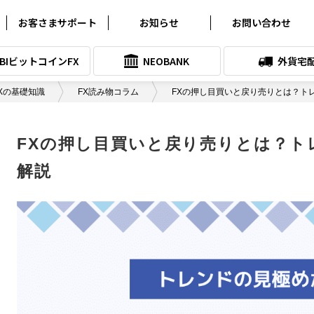
お客さまサポート
お知らせ
お問い合わせ
よくある質問
お知らせ
SBIビットコインFX
NEOBANK
外貨宅
クイック入金サービス
プレスリリース
Xの基礎知識
FX読み物コラム
FXの押し目買いと戻り売りとは？ト
各種シミュレーション
メンテナンス情報
取引ツールダウンロード
SNSアカウント一覧
FXの押し目買いと戻り売りとは？ト
各種マニュアル
解説
サービス向上委員会
システム稼働状況
スリッページ実績
お問い合わせ