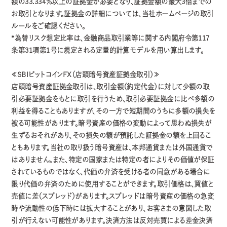
額の33.334％以上の証拠金が必要となり、証拠金額の最大3倍までの
お取引となります。証拠金の詳細については、当社ホームページの取引
ルールをご確認ください。
*為替リスク想定比率は、金融商品取引業等に関する内閣府令第117
条第31項第1号に規定される定量的計算モデルを用い算出します。
≪SBIビットコインFX（店頭暗号資産証拠金取引）≫
店頭暗号資産証拠金取引は、取引金額（約定代金）に対して少額の取
引必要証拠金をもとに取引を行うため、取引必要証拠金に比べ多額の
利益を得ることもありますが、その一方で短期間のうちに多額の損失を
被る可能性があります。暗号資産の価格の変動によって思わぬ損失が
生ずるおそれがあり、その損失の額が預託した証拠金の額を上回るこ
ともあります。当社の取り扱う暗号資産は、本邦通貨または外国通貨で
はありません。また、特定の国家または特定の者によりその価値が保証
されているものではなく、代価の弁済を受ける者の同意がある場合に
限り代価の弁済のために使用することができます。取引価格は、買値と
売値に差（スプレッド）があります。スプレッドは暗号資産の価格の急変
時や流動性の低下時には拡大することがあり、お客さまの意図した取
引が行えない可能性があります。決済方法は反対売買による差金決済