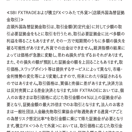
≪SBI FXTRADEおよび積立FX＜つみたて外貨＞（店頭外国為替証拠
金取引）≫
店頭外国為替証拠金取引は、取引金額（約定代金）に対して少額の取
引必要証拠金をもとに取引を行うため、取引必要証拠金に比べ多額の
利益を得ることもありますが、その一方で短期間のうちに多額の損失を
被る可能性があります。外貨での出金はできません。経済指標の結果に
よっては価格が急激に変動し、思わぬ損失が生ずるおそれがあります。
また、その損失の額が預託した証拠金の額を上回ることもあります。取
引価格、スワップポイント等は提供するサービスによって異なり、市場・
金利情勢の変化等により変動しますので、将来にわたり保証されるも
のではありません。取引価格は、買値と売値に差があります。決済方法
は反対売買による差金決済となります。SBI FXTRADEにおいては、個
人のお客さまは取引価格に応じた取引金額の4％以上の証拠金が必
要となり、証拠金額の最大25倍までのお取引となります。法人のお客さ
まは一般社団法人金融先物取引業協会が毎週発表する通貨ペアごと
の為替リスク想定比率*を取引金額に乗じて得た証拠金が必要となり
ます。積立FX＜つみたて外貨＞においては、取引価格に応じた取引金