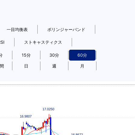
一目均衡表
ボリンジャーバンド
RSI
ストキャスティクス
分
15分
30分
60分
時間
日
週
月
17.0250
16.9807
16.8672