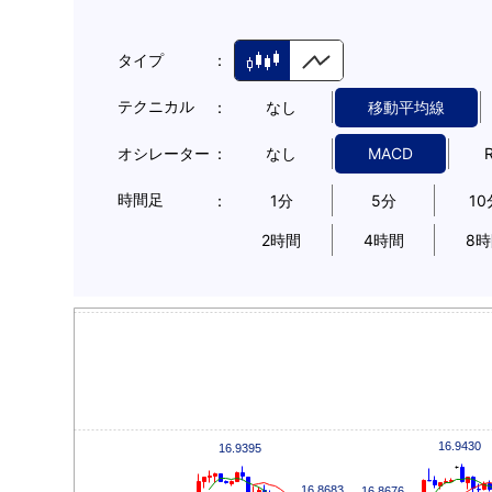
タイプ
テクニカル
なし
移動平均線
オシレーター
なし
MACD
時間足
1分
5分
10
2時間
4時間
8
16.9430
16.9395
16.8683
16.8676