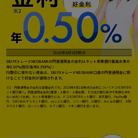
2026年8月9日時点
SBI FXトレードNEOBANKの円普通預金の金利はネット専業銀行最高水準の
年0.50%(税引後年0.398%)！
FX取引に使わない資金は、SBI FXトレードNEOBANK口座の円普通預金に預
けることで好金利が適用されます。
※2 円普通預金の金利は変動金利です。2026年4月1日時点の金利についてドコモSMTBネ
ット銀行調べ。円普通預金金利(優遇・上乗せ・上限金額、その他の取引条件や制限も伴わ
ない金利)で比較。ネット専業銀行とは、ドコモSMTBネット銀行、楽天銀行、PayPay銀
行、GMOあおぞらネット銀行、auじぶん銀行、ソニー銀行、UI銀行、みんなの銀行、大和
ネクスト銀行、ローソン銀行、セブン銀行、イオン銀行を言います。