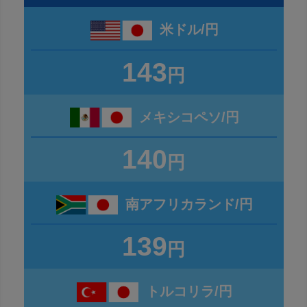
米ドル/円
143
円
メキシコペソ/円
140
円
南アフリカランド/円
139
円
トルコリラ/円