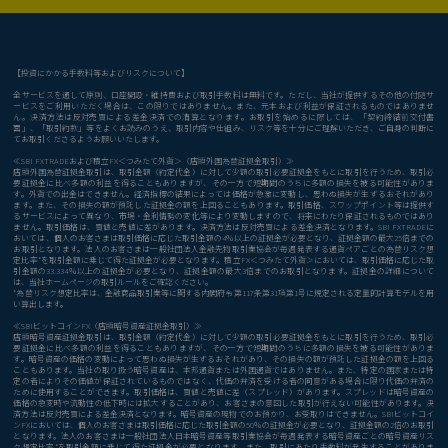
【投資にかかる手数料等およびリスクについて】
全サービスを通して原則、口座開設・維持費および取引手数料は無料です。ただし、当社が提供するその他の付随サ
ービスをご利用いただく場合は、この限りではありません。また、元本および利益が保証されるものではありませ
ん。決済方法は反対売買による差金決済での清算となります。お取引を始めるに際しては、「契約締結前交付書
面」、「取引約款」等をよくお読みのうえ、取引内容や仕組み、リスク等を十分にご理解いただき、ご自身の判断に
てお取引くださるようお願いいたします。
≪SBI FXTRADEおよび積立FX＜つみたて外貨＞（店頭外国為替証拠金取引）≫
店頭外国為替証拠金取引は、取引金額（約定代金）に対して少額の取引必要証拠金をもとに取引を行うため、取引必
要証拠金に比べ多額の利益を得ることもありますが、その一方で短期間のうちに多額の損失を被る可能性がありま
す。外貨での出金はできません。経済指標の結果によっては価格が急激に変動し、思わぬ損失が生ずるおそれがあり
ます。また、その損失の額が預託した証拠金の額を上回ることもあります。取引価格、スワップポイント等は提供す
るサービスによって異なり、市場・金利情勢の変化等により変動しますので、将来にわたり保証されるものではあり
ません。取引価格は、買値と売値に差があります。決済方法は反対売買による差金決済となります。SBI FXTRADEに
おいては、個人のお客さまは取引価格に応じた取引金額の4％以上の証拠金が必要となり、証拠金額の最大25倍までの
お取引となります。法人のお客さまは一般社団法人金融先物取引業協会が毎週発表する通貨ペアごとの為替リスク想
定比率*を取引金額に乗じて得た証拠金が必要となります。積立FX＜つみたて外貨＞においては、取引価格に応じた取
引金額の33.334％以上の証拠金が必要となり、証拠金額の最大3倍までのお取引となります。証拠金の詳細について
は、当社ホームページの取引ルールをご確認ください。
*為替リスク想定比率は、金融商品取引業等に関する内閣府令第117条第31項第1号に規定される定量的計算モデルを用
い算出します。
≪SBIビットコインFX（店頭暗号資産証拠金取引）≫
店頭暗号資産証拠金取引は、取引金額（約定代金）に対して少額の取引必要証拠金をもとに取引を行うため、取引必
要証拠金に比べ多額の利益を得ることもありますが、その一方で短期間のうちに多額の損失を被る可能性がありま
す。暗号資産の価格の変動によって思わぬ損失が生ずるおそれがあり、その損失の額が預託した証拠金の額を上回る
こともあります。当社の取り扱う暗号資産は、本邦通貨または外国通貨ではありません。また、特定の国家または特
定の者によりその価値が保証されているものではなく、代価の弁済を受ける者の同意がある場合に限り代価の弁済の
ために使用することができます。取引価格は、買値と売値に差（スプレッド）があります。スプレッドは暗号資産の
価格の急変時や流動性の低下時には拡大することがあり、お客さまの意図した取引が行えない可能性があります。決
済方法は反対売買による差金決済となります。暗号資産の現物でのお預かり、お受取りはできません。SBIビットコイ
ンFXにおいては、個人のお客さまは取引価格に応じた取引金額の50％の証拠金が必要となり、証拠金額の2倍のお取引
となります。法人のお客さまは一般社団法人日本暗号資産等取引業協会が毎週発表する暗号資産ごとの暗号資産リス
ク想定比率*を取引金額に乗じて得た証拠金が必要となります。また、取引にあたり手数料が発生することがありま