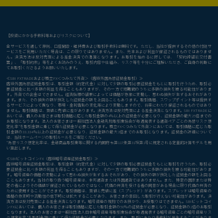
【投資にかかる手数料等およびリスクについて】
全サービスを通して原則、口座開設・維持費および取引手数料は無料です。ただし、当社が提供するその他の付随サ
ービスをご利用いただく場合は、この限りではありません。また、元本および利益が保証されるものではありませ
ん。決済方法は反対売買による差金決済での清算となります。お取引を始めるに際しては、「契約締結前交付書
面」、「取引約款」等をよくお読みのうえ、取引内容や仕組み、リスク等を十分にご理解いただき、ご自身の判断に
てお取引くださるようお願いいたします。
≪SBI FXTRADEおよび積立FX＜つみたて外貨＞（店頭外国為替証拠金取引）≫
店頭外国為替証拠金取引は、取引金額（約定代金）に対して少額の取引必要証拠金をもとに取引を行うため、取引必
要証拠金に比べ多額の利益を得ることもありますが、その一方で短期間のうちに多額の損失を被る可能性がありま
す。外貨での出金はできません。経済指標の結果によっては価格が急激に変動し、思わぬ損失が生ずるおそれがあり
ます。また、その損失の額が預託した証拠金の額を上回ることもあります。取引価格、スワップポイント等は提供す
るサービスによって異なり、市場・金利情勢の変化等により変動しますので、将来にわたり保証されるものではあり
ません。取引価格は、買値と売値に差があります。決済方法は反対売買による差金決済となります。SBI FXTRADEに
おいては、個人のお客さまは取引価格に応じた取引金額の4％以上の証拠金が必要となり、証拠金額の最大25倍までの
お取引となります。法人のお客さまは一般社団法人金融先物取引業協会が毎週発表する通貨ペアごとの為替リスク想
定比率*を取引金額に乗じて得た証拠金が必要となります。積立FX＜つみたて外貨＞においては、取引価格に応じた取
引金額の33.334％以上の証拠金が必要となり、証拠金額の最大3倍までのお取引となります。証拠金の詳細について
は、当社ホームページの取引ルールをご確認ください。
*為替リスク想定比率は、金融商品取引業等に関する内閣府令第117条第31項第1号に規定される定量的計算モデルを用
い算出します。
≪SBIビットコインFX（店頭暗号資産証拠金取引）≫
店頭暗号資産証拠金取引は、取引金額（約定代金）に対して少額の取引必要証拠金をもとに取引を行うため、取引必
要証拠金に比べ多額の利益を得ることもありますが、その一方で短期間のうちに多額の損失を被る可能性がありま
す。暗号資産の価格の変動によって思わぬ損失が生ずるおそれがあり、その損失の額が預託した証拠金の額を上回る
こともあります。当社の取り扱う暗号資産は、本邦通貨または外国通貨ではありません。また、特定の国家または特
定の者によりその価値が保証されているものではなく、代価の弁済を受ける者の同意がある場合に限り代価の弁済の
ために使用することができます。取引価格は、買値と売値に差（スプレッド）があります。スプレッドは暗号資産の
価格の急変時や流動性の低下時には拡大することがあり、お客さまの意図した取引が行えない可能性があります。決
済方法は反対売買による差金決済となります。暗号資産の現物でのお預かり、お受取りはできません。SBIビットコイ
ンFXにおいては、個人のお客さまは取引価格に応じた取引金額の50％の証拠金が必要となり、証拠金額の2倍のお取引
となります。法人のお客さまは一般社団法人日本暗号資産等取引業協会が毎週発表する暗号資産ごとの暗号資産リス
ク想定比率*を取引金額に乗じて得た証拠金が必要となります。また、取引にあたり手数料が発生することがありま