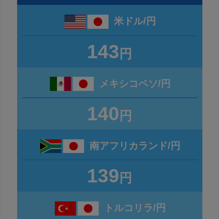
米ドル/円
143
円
メキシコペソ/円
140
円
南アフリカランド/円
139
円
トルコリラ/円