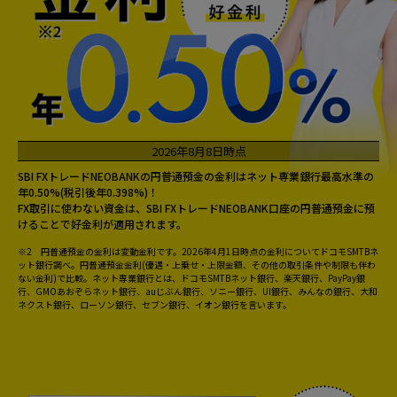
2026年8月8日時点
SBI FXトレードNEOBANKの円普通預金の金利はネット専業銀行最高水準の
年0.50%(税引後年0.398%)！
FX取引に使わない資金は、SBI FXトレードNEOBANK口座の円普通預金に預
けることで好金利が適用されます。
※2 円普通預金の金利は変動金利です。2026年4月1日時点の金利についてドコモSMTBネ
ット銀行調べ。円普通預金金利(優遇・上乗せ・上限金額、その他の取引条件や制限も伴わ
ない金利)で比較。ネット専業銀行とは、ドコモSMTBネット銀行、楽天銀行、PayPay銀
行、GMOあおぞらネット銀行、auじぶん銀行、ソニー銀行、UI銀行、みんなの銀行、大和
ネクスト銀行、ローソン銀行、セブン銀行、イオン銀行を言います。