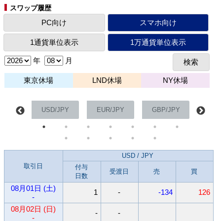
スワップ履歴
年
月
東京休場
LND休場
NY休場
/CHF
USD/JPY
EUR/JPY
GBP/JPY
AUD
USD / JPY
取引日
付与
受渡日
売
買
日数
08月01日 (土)
1
-
-134
126
-
08月02日 (日)
-
-
-